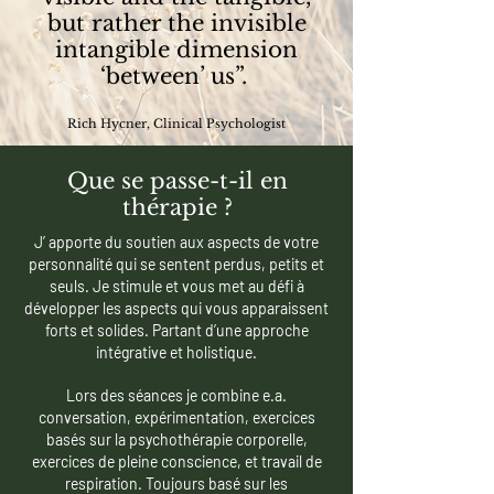
but rather the invisible
intangible dimension
‘between’ us”.
Rich Hycner, Clinical Psychologist
Que se passe-t-il en
thérapie ?
J’ apporte du soutien aux aspects de votre
personnalité qui se sentent perdus, petits et
seuls.
Je stimule et vous met au défi à
développer les aspects qui vous apparaissent
forts et solides. Partant d’une approche
intégrative et holistique.
Lors des séances je combine e.a.
conversation, expérimentation, exercices
basés sur la psychothérapie corporelle,
exercices de pleine conscience, et travail de
respiration. Toujours basé sur les