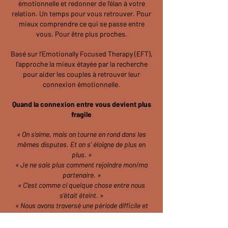
émotionnelle et redonner de l’élan à votre
relation. Un temps pour vous retrouver. Pour
mieux comprendre ce qui se passe entre
vous. Pour être plus proches.
Basé sur l’Emotionally Focused Therapy (EFT),
l’approche la mieux étayée par la recherche
pour aider les couples à retrouver leur
connexion émotionnelle.
Quand la connexion entre vous devient plus
fragile
« On s’aime, mais on tourne en rond dans les
mêmes disputes. Et on s’ éloigne de plus en
plus. »
« Je ne sais plus comment rejoindre mon/ma
partenaire. »
« C’est comme ci quelque chose entre nous
s’était éteint. »
« Nous avons traversé une période difficile et
nous ne nous sommes jamais vraiment
retrouvés ensuite. »