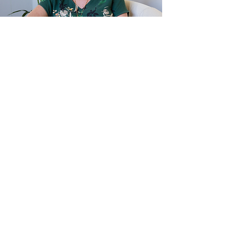
Te gast in de podcast Symfotrip:
Luister
hier
In onze podcastreeks Symfotrip nemen we je
mee op muzikale reis door een werk dat
binnenkort op het programma van Brussels
Philharmonic staat. Host Jasper Croonen en
een speciale gast verkennen samen de muziek